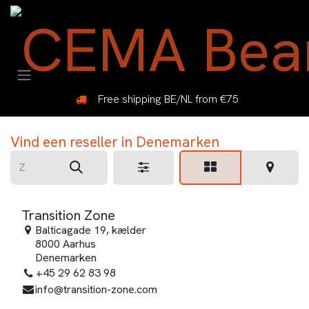
Overslaan naar inhoud
Free shipping BE/NL from €75
Vind een reseller
in Denemarken
Transition Zone
Balticagade 19, kælder
8000 Aarhus
Denemarken
+45 29 62 83 98
info@transition-zone.com