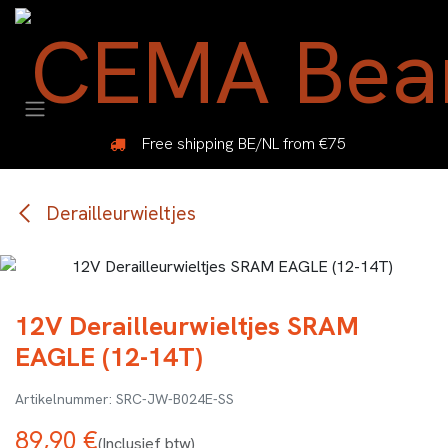
Overslaan naar inhoud
Free shipping BE/NL from €75
Derailleurwieltjes
12V Derailleurwieltjes SRAM
EAGLE (12-14T)
SRC-JW-B024E-SS
89,90
€
(Inclusief btw)