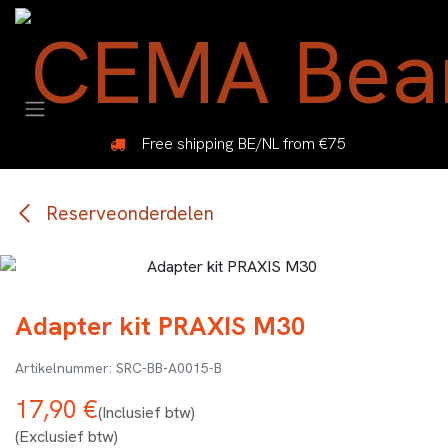
Overslaan naar inhoud
Free shipping BE/NL from €75
Reserveonderdelen
Adapter kit PRAXIS M30
SRC-BB-A0015-B
17,90
€
(Inclusief btw)
(Exclusief btw)