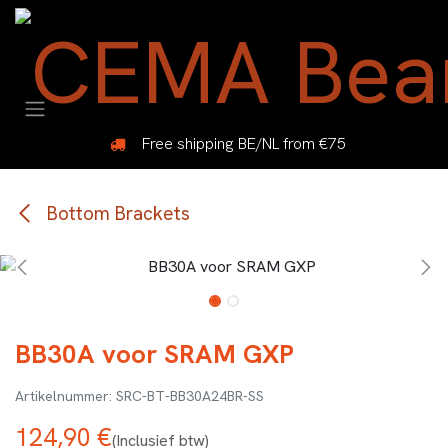
Overslaan naar inhoud
Free shipping BE/NL from €75
Bottom Brackets
BB30A voor SRAM GXP
SRC-BT-BB30A24BR-SS
124,90
€
(Inclusief btw)