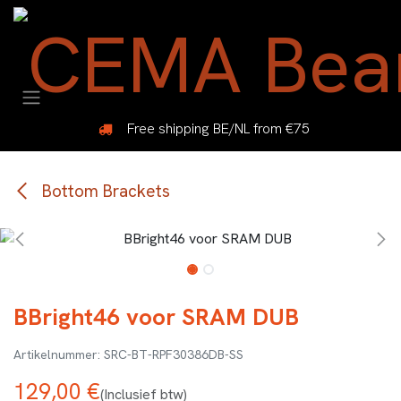
Overslaan naar inhoud
Free shipping BE/NL from €75
Bottom Brackets
BBright46 voor SRAM DUB
SRC-BT-RPF30386DB-SS
129,00
€
(Inclusief btw)