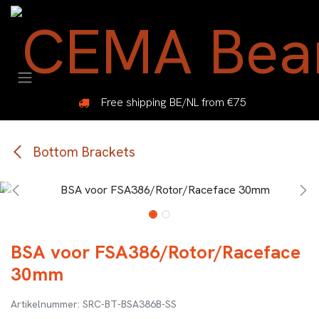
Overslaan naar inhoud
Free shipping BE/NL from €75
Bottom Brackets
BSA voor FSA386/Rotor/Raceface
30mm
SRC-BT-BSA386B-SS