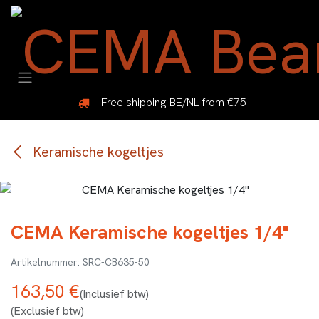
Overslaan naar inhoud
Free shipping BE/NL from €75
Keramische kogeltjes
CEMA Keramische kogeltjes 1/4"
SRC-CB635-50
163,50
€
(Inclusief btw)
(Exclusief btw)