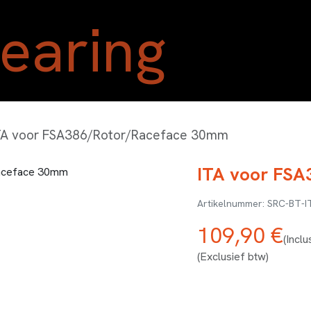
Home
Shop
Blog
Ove
TA voor FSA386/Rotor/Raceface 30mm
ITA voor FS
SRC-BT-I
109,90
€
(Inclu
(Exclusief btw)