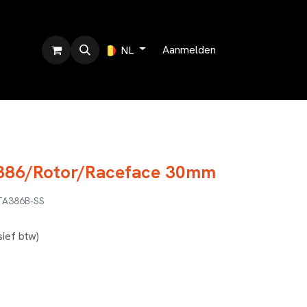
r ons
Aanmelden
NL
A386/Rotor/Raceface 30mm
TA386B-SS
sief btw)