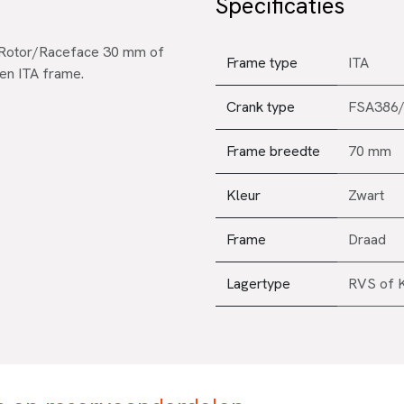
Specificaties
6/Rotor/Raceface 30 mm of
Frame type
ITA
een ITA frame.
Crank type
FSA386/
Frame breedte
70 mm
Kleur
Zwart
Frame
Draad
Lagertype
RVS
of