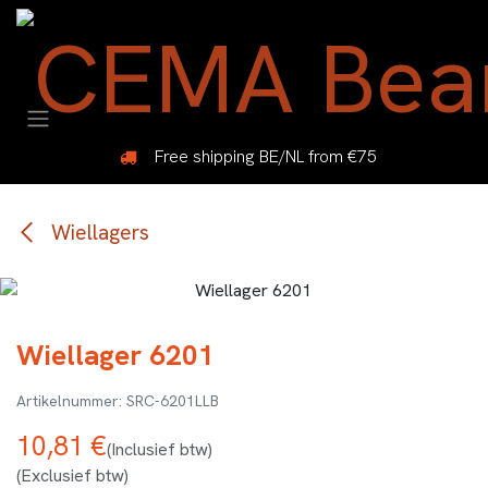
Overslaan naar inhoud
Free shipping BE/NL from €75
Wiellagers
Wiellager 6201
SRC-6201LLB
10,81
€
(Inclusief btw)
(Exclusief btw)