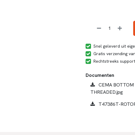
Snel geleverd uit ei
Gratis verzending van
Rechtstreeks suppor
Documenten
CEMA BOTTOM B
THREADED.jpg
T47386T-ROTOR