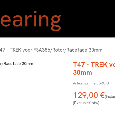
Home
Shop
Blog
Ove
47 - TREK voor FSA386/Rotor/Raceface 30mm
T47 - TREK v
30mm
SRC-BT-
129,00
€
(Inclu
(Exclusief btw)