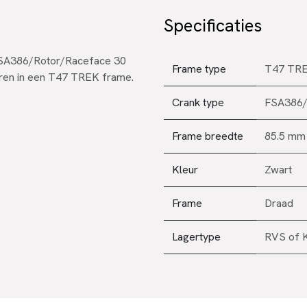
Specificaties
FSA386/Rotor/Raceface 30
Frame type
T47 TRE
eren in een T47 TREK frame.
Crank type
FSA386/
Frame breedte
85.5 mm
Kleur
Zwart
Frame
Draad
Lagertype
RVS
of