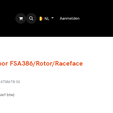
r ons
Aanmelden
NL
oor FSA386/Rotor/Raceface
T47386TB-SS
sief btw)