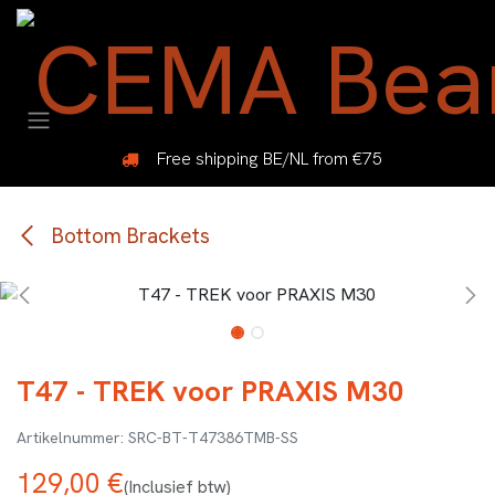
Overslaan naar inhoud
Free shipping BE/NL from €75
Bottom Brackets
T47 - TREK voor PRAXIS M30
SRC-BT-T47386TMB-SS
129,00
€
(Inclusief btw)