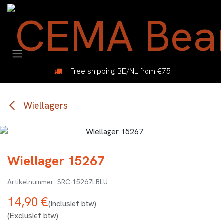
Overslaan naar inhoud
Free shipping BE/NL from €75
Wiellagers
Wiellager 15267
SRC-15267LBLU
14,90
€
(Inclusief btw)
(Exclusief btw)