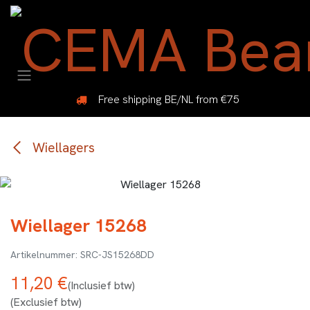
Overslaan naar inhoud
Free shipping BE/NL from €75
Wiellagers
Wiellager 15268
SRC-JS15268DD
11,20
€
(Inclusief btw)
(Exclusief btw)