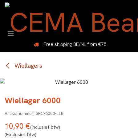
Overslaan naar inhoud
Free shipping BE/NL from €75
Wiellagers
Wiellager 6000
SRC-6000-LLB
10,90
€
(Inclusief btw)
(Exclusief btw)