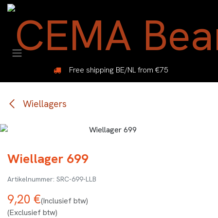
Overslaan naar inhoud
Free shipping BE/NL from €75
Wiellagers
Wiellager 699
SRC-699-LLB
9,20
€
(Inclusief btw)
(Exclusief btw)