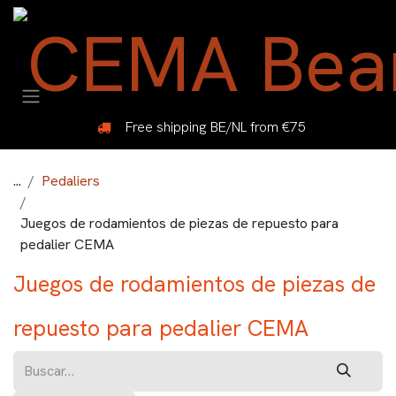
Ir al contenido
Free shipping BE/NL from €75
...
Pedaliers
Juegos de rodamientos de piezas de repuesto para
pedalier CEMA
Juegos de rodamientos de piezas de
repuesto para pedalier CEMA