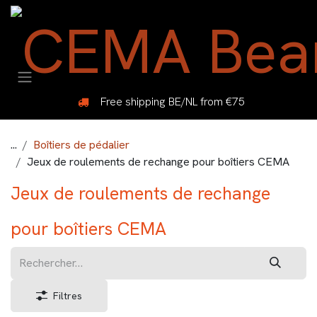
Se rendre au contenu
Free shipping BE/NL from €75
...
Boîtiers de pédalier
Jeux de roulements de rechange pour boîtiers CEMA
Jeux de roulements de rechange
pour boîtiers CEMA
Filtres