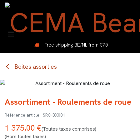
Se rendre au contenu
Free shipping BE/NL from €75
Boîtes assorties
Assortiment - Roulements de roue
SRC-BX001
1 375,00
€
(Toutes taxes comprises)
(Hors toutes taxes)