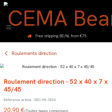
Se rendre au contenu
Free shipping BE/NL from €75
Roulements direction
Roulement direction - 52 x 40 x 7 x
45/45
SRC-HS-JS04
20,90
€
(Toutes taxes comprises)