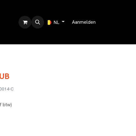
r ons
Aanmelden
NL
DUB
0014-C
ef btw)