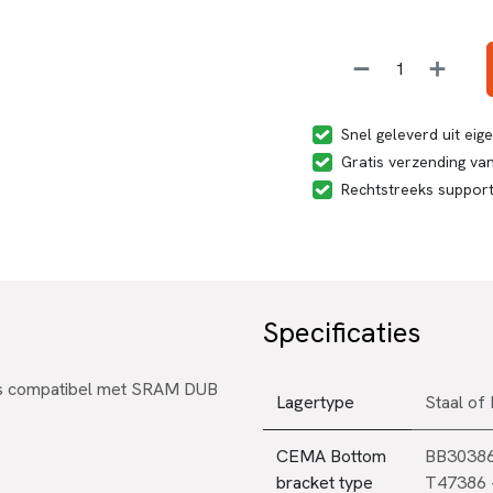
Snel geleverd uit ei
Gratis verzending van
Rechtstreeks suppor
Specificaties
s compatibel met SRAM DUB
Lagertype
Staal
of
CEMA Bottom
BB30386
bracket type
T47386 