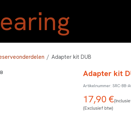
Home
Shop
Blog
Ove
eserveonderdelen
Adapter kit DUB
Adapter kit 
SRC-BB-A
17,90
€
(Inclusi
(Exclusief btw)