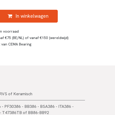
In winkelwagen
gen voorraad
af €75 (BE/NL) of vanaf €150 (wereldwijd)
t van CEMA Bearing
RVS
of
Keramisch
 - PF30386 - BB386 - BSA386 - ITA386 -
- T47386TB
of
BB86-BB92