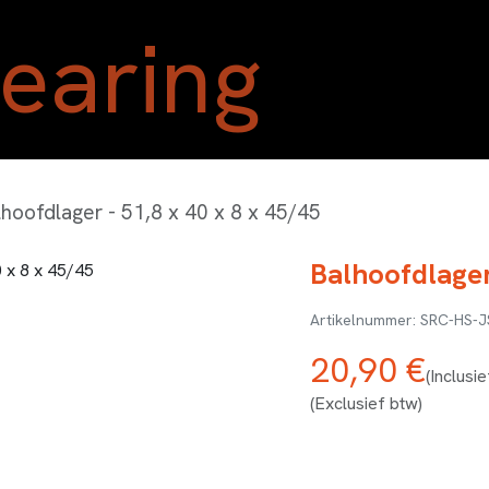
Home
Shop
Blog
Ove
lhoofdlager - 51,8 x 40 x 8 x 45/45
Balhoofdlager
SRC-HS-J
20,90
€
(Inclusi
(Exclusief btw)