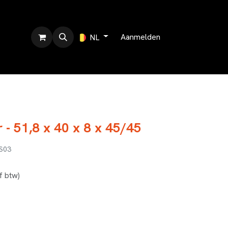
r ons
Aanmelden
NL
 - 51,8 x 40 x 8 x 45/45
S03
ef btw)