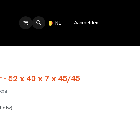
r ons
Aanmelden
NL
 - 52 x 40 x 7 x 45/45
S04
ef btw)