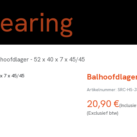
Home
Shop
Blog
Ove
lhoofdlager - 52 x 40 x 7 x 45/45
Balhoofdlager
SRC-HS-J
20,90
€
(Inclusi
(Exclusief btw)