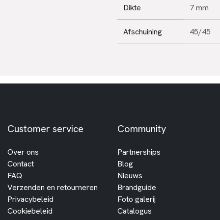
Dikte
7 mm
Afschuining
45/45
Customer service
Community
Over ons
Partnerships
Contact
Blog
FAQ
Nieuws
Verzenden en retourneren
Brandguide
Privacybeleid
Foto galerij
Cookiebeleid
Catalogus