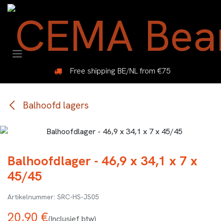
Overslaan naar inhoud
Free shipping BE/NL from €75
Balhoofd lagers
Balhoofdlager - 46,9 x 34,1 x 7 x
45/45
SRC-HS-JS05
20,90
€
(Inclusief btw)