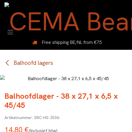
Overslaan naar inhoud
Free shipping BE/NL from €75
Balhoofd lagers
Balhoofdlager - 38 x 27,1 x 6,5 x
45/45
SRC-HS-JS06
14,80
€
(Inclusief btw)