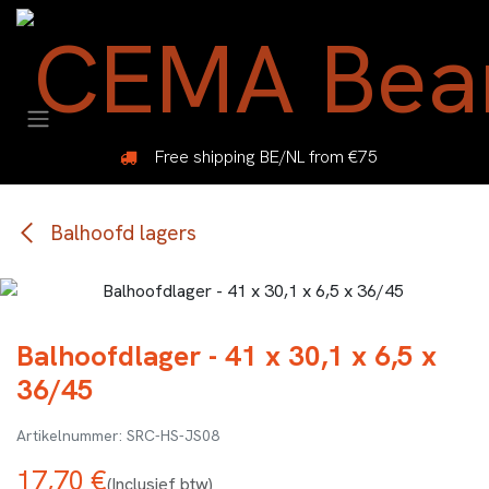
Overslaan naar inhoud
Free shipping BE/NL from €75
Balhoofd lagers
Balhoofdlager - 41 x 30,1 x 6,5 x
36/45
SRC-HS-JS08
17,70
€
(Inclusief btw)