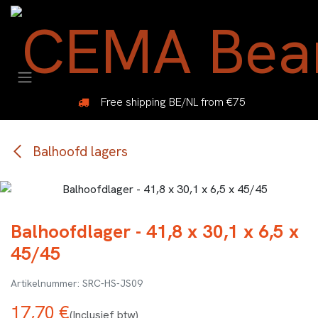
Overslaan naar inhoud
Free shipping BE/NL from €75
Balhoofd lagers
Balhoofdlager - 41,8 x 30,1 x 6,5 x
45/45
SRC-HS-JS09
17,70
€
(Inclusief btw)