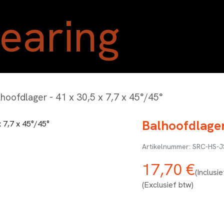
Home
Shop
Blog
Ove
lhoofdlager - 41 x 30,5 x 7,7 x 45°/45°
Balhoofdlager
SRC-HS-J
17,70
€
(Inclusi
(Exclusief btw)