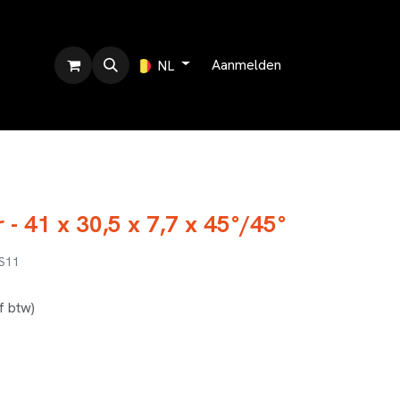
r ons
Aanmelden
NL
 - 41 x 30,5 x 7,7 x 45°/45°
S11
ef btw)