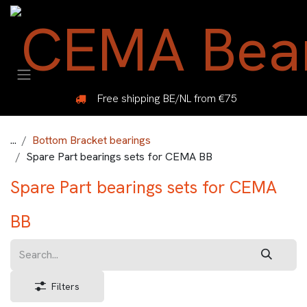
Skip to Content
Free shipping BE/NL from €75
...
Bottom Bracket bearings
Spare Part bearings sets for CEMA BB
Spare Part bearings sets for CEMA
BB
Filters