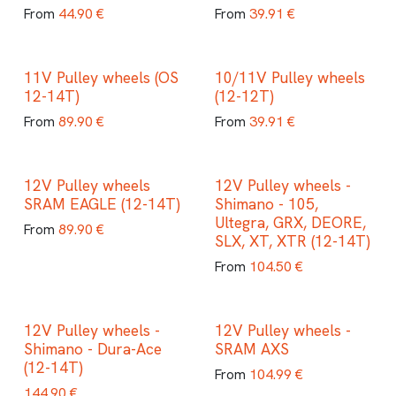
44.90
€
39.91
€
From
From
11V Pulley wheels (OS
10/11V Pulley wheels
12-14T)
(12-12T)
89.90
€
39.91
€
From
From
12V Pulley wheels
12V Pulley wheels -
SRAM EAGLE (12-14T)
Shimano - 105,
Ultegra, GRX, DEORE,
89.90
€
From
SLX, XT, XTR (12-14T)
104.50
€
From
12V Pulley wheels -
12V Pulley wheels -
Shimano - Dura-Ace
SRAM AXS
(12-14T)
104.99
€
From
144.90
€