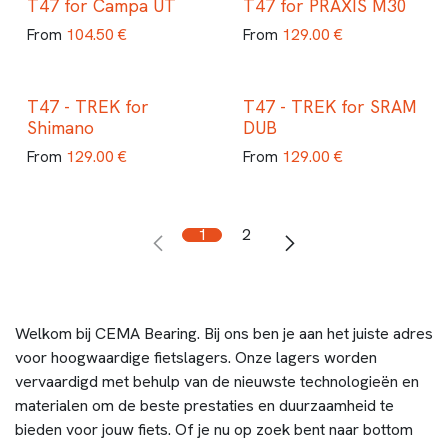
T47 for Campa UT
T47 for PRAXIS M30
104.50
€
129.00
€
From
From
T47 - TREK for
T47 - TREK for SRAM
Shimano
DUB
129.00
€
129.00
€
From
From
1
2
Welkom bij CEMA Bearing. Bij ons ben je aan het juiste adres
voor hoogwaardige fietslagers. Onze lagers worden
vervaardigd met behulp van de nieuwste technologieën en
materialen om de beste prestaties en duurzaamheid te
bieden voor jouw fiets. Of je nu op zoek bent naar bottom